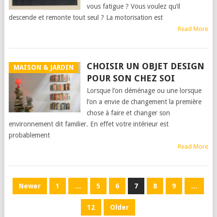
vous fatigue ? Vous voulez qu’il
descende et remonte tout seul ? La motorisation est
Read More
CHOISIR UN OBJET DESIGN
MAISON & JARDIN
POUR SON CHEZ SOI
Lorsque l’on déménage ou une lorsque
l’on a envie de changement la première
chose à faire et changer son
environnement dit familier. En effet votre intérieur est
probablement
Read More
PAGINATION
Newer
1
…
5
6
7
8
9
…
DES
12
Older