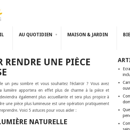
IL
AU QUOTIDIEN
MAISON & JARDIN
BI
R RENDRE UNE PIÈCE
ART
Ecra
SE
incl
Carr
e un peu sombre et vous souhaitez l’éclaircir ? Vous avez
ouvr
La lumière apportera en effet plus de charme à la pièce et
Com
e deviendra également plus accueillante et sera plus propice à
domi
rendre une pièce plus lumineuse est une opération pratiquement
Que
prendre. Voici 5 astuces pour vous aider :
pen
LUMIÈRE NATURELLE
Com
sain