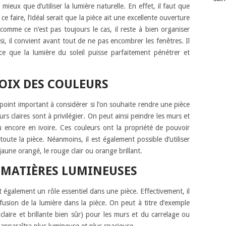
 mieux que d’utiliser la lumière naturelle. En effet, il faut que
e faire, l’idéal serait que la pièce ait une excellente ouverture
 comme ce n’est pas toujours le cas, il reste à bien organiser
si, il convient avant tout de ne pas encombrer les fenêtres. Il
e que la lumière du soleil puisse parfaitement pénétrer et
OIX DES COULEURS
point important à considérer si l’on souhaite rendre une pièce
rs claires sont à privilégier. On peut ainsi peindre les murs et
u encore en ivoire. Ces couleurs ont la propriété de pouvoir
toute la pièce. Néanmoins, il est également possible d’utiliser
aune orangé, le rouge clair ou orange brillant.
 MATIÈRES LUMINEUSES
t également un rôle essentiel dans une pièce. Effectivement, il
ffusion de la lumière dans la pièce. On peut à titre d’exemple
claire et brillante bien sûr) pour les murs et du carrelage ou